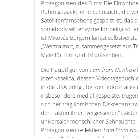
Protagonisten des Films: Die Einwoh
Ruhm gepackt, eine Sehnsucht, die verm
Satellitenfernsehens gespeist ist, das
somebody will envy me for being so f
ist Mikovás Bürgern längst selbstvers
„Welttraktor“, zusammengesetzt aus T
Male für Film und TV präsentiert.
Die Hauptfigur von
I am from Nowhere
Jozef Keselica, dessen Videotagebuch e
in die USA bringt, bei der jedoch alles
insbesondere medial gespeiste, trüge
sich der tragikomischen Diskrepanz z
den Fakten ihrer „vergessenen“ Existe
universaler menschlicher Sehnsüchte, 
Protagonisten reflektiert
I am From No