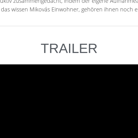
roduktiv zusammengedacht, indem der eigene Aufnahme
, das wissen Mikovás Einwohner, gehören ihnen noch 
TRAILER