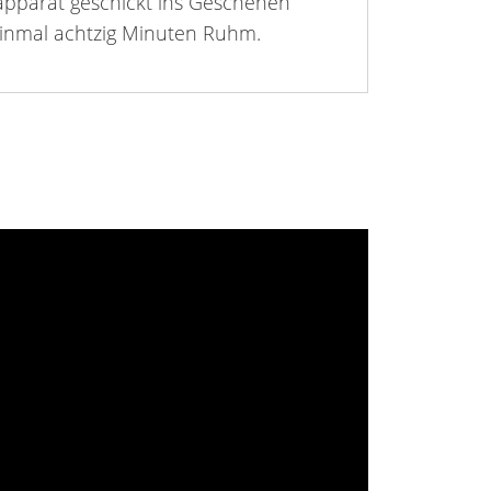
apparat geschickt ins Geschehen
einmal achtzig Minuten Ruhm.