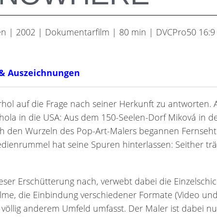
ien | 2002 | Dokumentarfilm | 80 min | DVCPro50 16:9
 & Auszeichnungen
rhol auf die Frage nach seiner Herkunft zu antworten.
rhola in die USA: Aus dem 150-Seelen-Dorf Miková in d
h den Wurzeln des Pop-Art-Malers begannen Fernsehte
ienrummel hat seine Spuren hinterlassen: Seither t
ser Erschütterung nach, verwebt dabei die Einzelschick
lme, die Einbindung verschiedener Formate (Video und
 völlig anderem Umfeld umfasst. Der Maler ist dabei nu