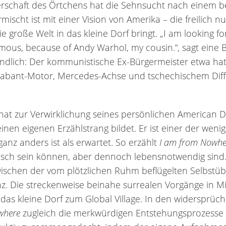
nerschaft des Örtchens hat die Sehnsucht nach einem 
ischt ist mit einer Vision von Amerika – die freilich n
 die große Welt in das kleine Dorf bringt. „I am looking
amous, because of Andy Warhol, my cousin.“, sagt ein
tändlich: Der kommunistische Ex-Bürgermeister etwa hat
rabant-Motor, Mercedes-Achse und tschechischem Diff
hat zur Verwirklichung seines persönlichen American D
inen eigenen Erzählstrang bildet. Er ist einer der wenig
 ganz anders ist als erwartet. So erzählt
I am from Nowhe
risch sein können, aber dennoch lebensnotwendig sind.
wischen der vom plötzlichen Ruhm beflügelten Selbstü
nz. Die streckenweise beinahe surrealen Vorgänge in 
das kleine Dorf zum Global Village. In den widersprüc
where
zugleich die merkwürdigen Entstehungsprozesse d