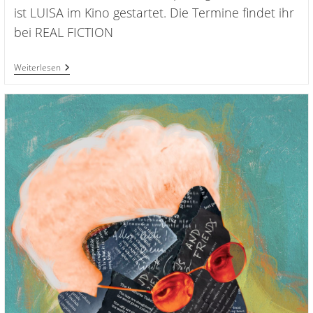
ist LUISA im Kino gestartet. Die Termine findet ihr
bei REAL FICTION
LUISA
Weiterlesen
Holt
Beim
Achtung
Berlin
Filmfestival
2026
Gleich
Vier
Preise