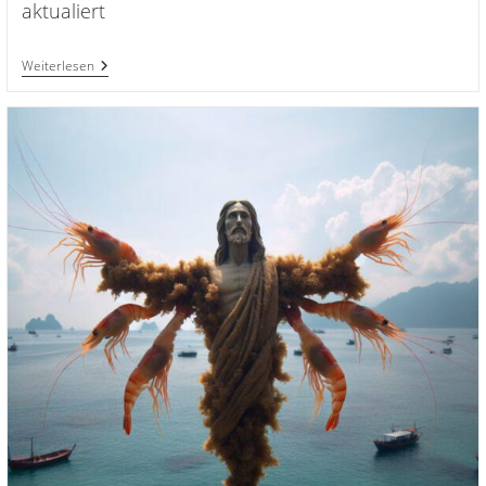
aktualiert
FRIENDLY
Weiterlesen
FIRE
Startet
Am
30.4.
Im
Kino!