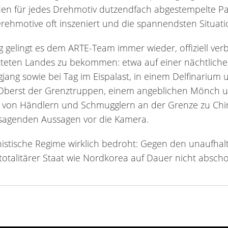
n für jedes Drehmotiv dutzendfach abgestempelte Papi
rehmotive oft inszeniert und die spannendsten Situati
gelingt es dem ARTE-Team immer wieder, offiziell ver
otteten Landes zu bekommen: etwa auf einer nächtliche
ngjang sowie bei Tag im Eispalast, in einem Delfinariu
Oberst der Grenztruppen, einem angeblichen Mönch un
von Händlern und Schmugglern an der Grenze zu China.
sagenden Aussagen vor die Kamera.
unistische Regime wirklich bedroht: Gegen den unaufh
n totalitärer Staat wie Nordkorea auf Dauer nicht abscho