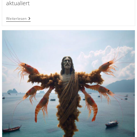
aktualiert
FRIENDLY
Weiterlesen
FIRE
Startet
Am
30.4.
Im
Kino!