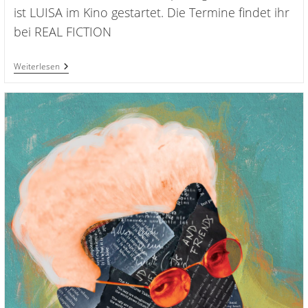
ist LUISA im Kino gestartet. Die Termine findet ihr
bei REAL FICTION
LUISA
Weiterlesen
Holt
Beim
Achtung
Berlin
Filmfestival
2026
Gleich
Vier
Preise