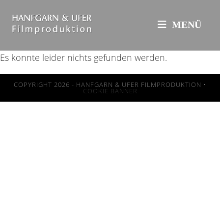
Zum
Inhalt
MENÜ
springen
Es konnte leider nichts gefunden werden.
COPYRIGHT 2026 - HANFGARN & UFER FILMPRODUKTION •
COOKIE BANNER